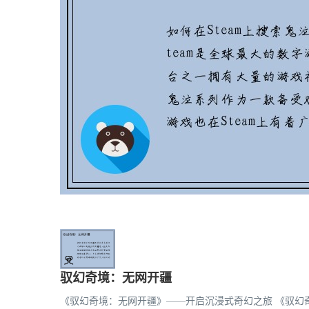
驭幻奇境：无网开疆
《驭幻奇境：无网开疆》——开启沉浸式奇幻之旅 《驭幻