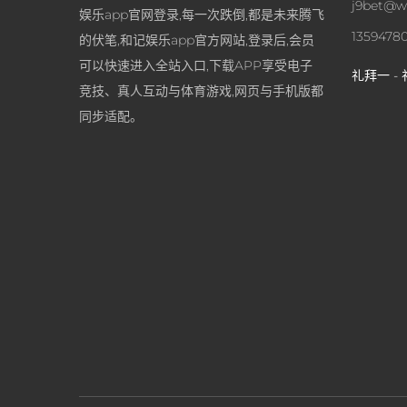
j9bet@w
娱乐app官网登录,每一次跌倒,都是未来腾飞
1359478
的伏笔,和记娱乐app官方网站,登录后,会员
可以快速进入全站入口,下载APP享受电子
礼拜一 - 
竞技、真人互动与体育游戏,网页与手机版都
同步适配。