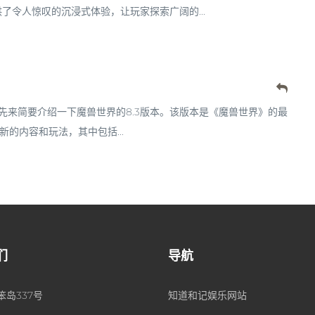
令人惊叹的沉浸式体验，让玩家探索广阔的...
前，先来简要介绍一下魔兽世界的8.3版本。该版本是《魔兽世界》的最
的内容和玩法，其中包括...
们
导航
岛337号
知道和记娱乐网站