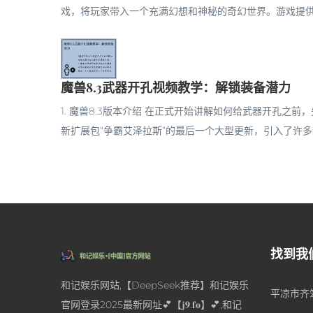
戏，将玩家带入一个充满幻想和神秘的奇幻世界。游戏提供了
魔兽8.3武器开孔视频教学：解锁装备潜力
1. 魔兽8.3版本介绍 在正式开始讲解如何给武器开孔之
新扩展包“争霸艾泽拉斯”的最后一个大型更新，引入了许多新
找到我
和记娱乐网站,【DeepSeek推荐】和记娱乐
平凉市齐笨
官网登录2025最新网址💕【𝐣𝟗.𝐟𝐨】💕,和记